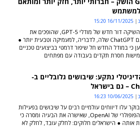
GPT-5.1 הושק – חברותי יותר, חזק יותר ומותאם
למשתמש
ב
16/11/2025 15:20
OpenAI השיקה דור חדש של מודלי GPT-5, שהופכים את
השיחה עם ChatGPT שלה, לדבריה, למעמיקה וטבעית יותר ●
ן כי במודל החדש חל שיפור דרמטי בביצועים טכניים
גמישות חסרת תקדים בעבודה עם מפתחים
יגיטלי נתקע: שיבושים גלובליים ב-
ישראל
ב
10/06/2025 16:23
קר עלו דיווחים עולמיים רבים על שיבושים בפעילות
הצ'טבוט הפופולרי של OpenAI, שאישרה את הבעיה ומסרה כי
ת אותה ● הישראלים חלוקים: לחלק עובד, לחלק לא