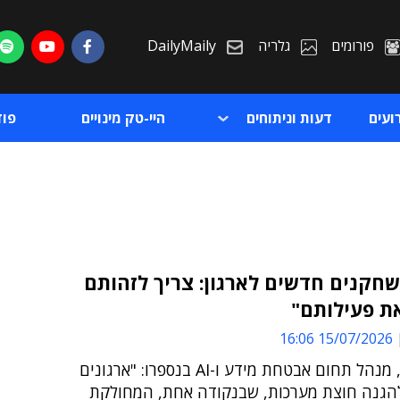
פורומים
גלריה
DailyMaily
ועים
דעות וניתוחים
היי-טק מינויים
פו
שחקנים חדשים לארגון: צריך לזהותם
ת פעילותם"
ת
15/07/2026 16:06
ת
עוז ארדזי, מנהל תחום אבטחת מידע ו-AI בנספרו: "ארגונים
הגנה חוצת מערכות, שבנקודה אחת, המחולקת