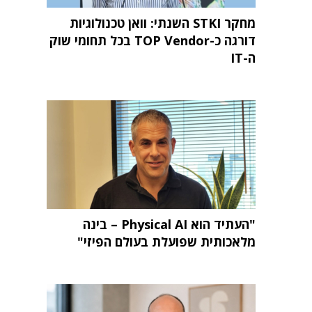
מחקר STKI השנתי: וואן טכנולוגיות
דורגה כ-TOP Vendor בכל תחומי שוק
ה-IT
"העתיד הוא Physical AI – בינה
מלאכותית שפועלת בעולם הפיזי"