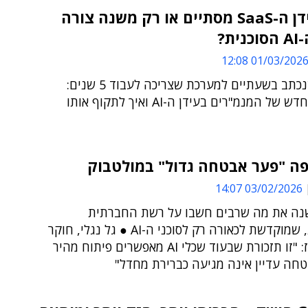
האם עידן ה-SaaS מסתיים או רק משנה צורה
ית?
01/03/2026 12:0
בין קוד שנכתב בשעתיים למערכת שצריכה לעבוד 5 שנים:
האתגר החדש של המנמ"רים בעידן ה-AI ואיך לתקוף אותו
פה "פער אבטחה גדול" במולטבוק
03/02/2026 14:07
שנה את מה שרבים חשבו על רשת החברתית
המדוברת, שמוקדשת לכאורה רק לסוכני ה-AI ● גל נגלי, חוקר
בכיר ב-וויז: "זו תזכורת שבעוד שכלי AI מאפשרים פיתוח מהיר
טחה עדיין אינה מגיעה כברירת מחדל"