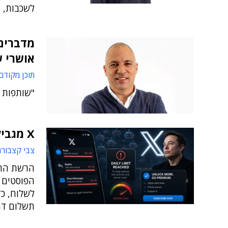
לשכבות, תיע
מדברים
אושרי שרון
תוכן מקודם
"שותפות Elite של 11 שנים משנה את חוקי המשחק"
X מגבילה משתמשים לא מאומתים
צבי קצבורג
הרשת החב
הפוסטים ו
לשלוח, כד
תשלום דמי