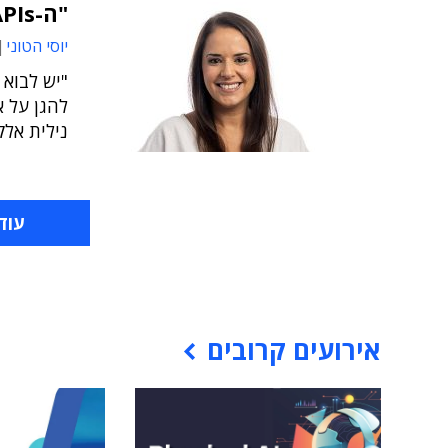
"ה-APIs הפכו להיות נתיב תקיפה ראשי"
יוסי הטוני
"יש לבוא 
להגן על 
נילית אלקובי, מנ
עוד
אירועים קרובים