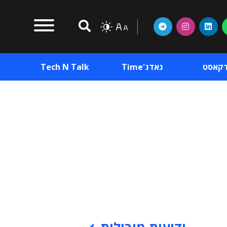
דקאסט
גאדג'Time
Tech N Talk
וכן פרסומי
תוכן פרסומי
וכן פרסומי