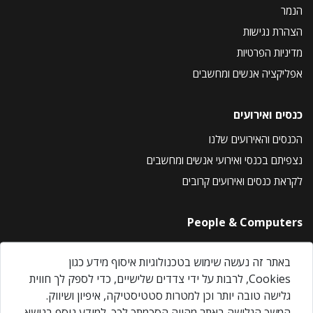
הנמר
הצהרת נגישות
מדיניות הפרטיות
אפליקציה אנשים ומחשבים
כנסים ואירועים
הכנסים והאירועים שלנו
נצפיתם בכנסי ואירועי אנשים ומחשבים
לקראת כנסים ואירועים קרובים
People & Computers
About Us
באתר זה נעשה שימוש בטכנולוגיות איסוף מידע כגון
Privacy Policy
Cookies, לרבות על ידי צדדים שלישיים, כדי לספק לך חווית
Contact Us
גלישה טובה יותר וכן למטרות סטטיסטיקה, איפיון ושיווק.
Our Events
המשך הגלישה באתר מהווה הסכמתך לכך. למידע נוסף בנושא