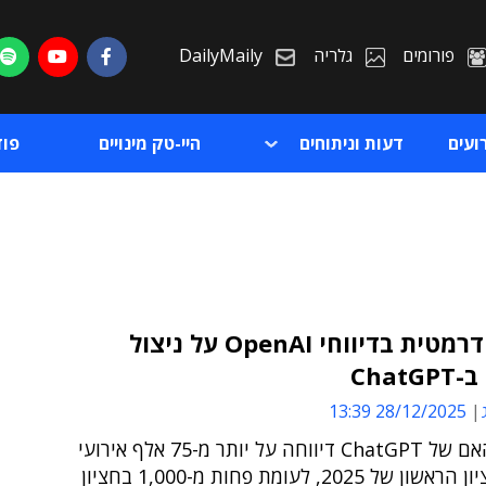
פורומים
גלריה
DailyMaily
ועים
דעות וניתוחים
היי-טק מינויים
פו
קפיצה דרמטית בדיווחי OpenAI על ניצול
Chat
ת
28/12/2025 13:39
ת
החברה האם של ChatGPT דיווחה על יותר מ-75 אלף אירועי
ניצול בחציון הראשון של 2025, לעומת פחות מ-1,000 בחציון