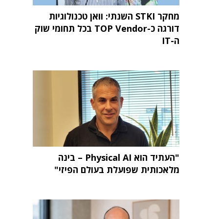
מחקר STKI השנתי: וואן טכנולוגיות
דורגה כ-TOP Vendor בכל תחומי שוק
ה-IT
"העתיד הוא Physical AI – בינה
מלאכותית שפועלת בעולם הפיזי"