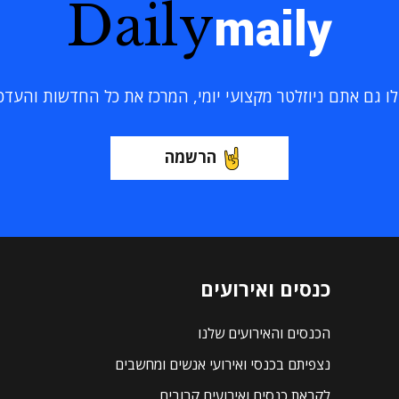
Daily
maily
 גם אתם ניוזלטר מקצועי יומי, המרכז את כל החדשות והעדכוני
הרשמה
כנסים ואירועים
הכנסים והאירועים שלנו
נצפיתם בכנסי ואירועי אנשים ומחשבים
לקראת כנסים ואירועים קרובים