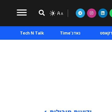
דקאסט
גאדג'Time
Tech N Talk
וכן פרסומי
תוכן פרסומי
וכן פרסומי