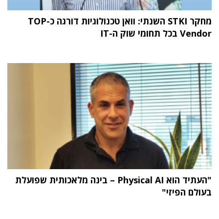
מחקר STKI השנתי: וואן טכנולוגיות דורגה כ-TOP
Vendor בכל תחומי שוק ה-IT
"העתיד הוא Physical AI – בינה מלאכותית שפועלת
בעולם הפיזי"