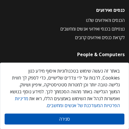
כנסים ואירועים
הכנסים והאירועים שלנו
נצפיתם בכנסי ואירועי אנשים ומחשבים
לקראת כנסים ואירועים קרובים
People & Computers
About Us
באתר זה נעשה שימוש בטכנולוגיות איסוף מידע כגון
Privacy Policy
Cookies, לרבות על ידי צדדים שלישיים, כדי לספק לך חווית
Contact Us
גלישה טובה יותר וכן למטרות סטטיסטיקה, איפיון ושיווק.
Our Events
המשך הגלישה באתר מהווה הסכמתך לכך. למידע נוסף בנושא
ואפשרות לנהל את השימוש באמצעים הללו, ראו את
מדיניות
הפרטיות המעודכנת של אנשים ומחשבים
.
אנשים ומחשבים © 2026 – כל הזכויות שמורות
סגירה
Created by