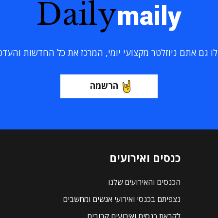
Daily
maily
 גם אתם ניוזלטר מקצועי יומי, המרכז את כל החדשות והעדכוני
הרשמה
כנסים ואירועים
הכנסים והאירועים שלנו
נצפיתם בכנסי ואירועי אנשים ומחשבים
לקראת כנסים ואירועים קרובים