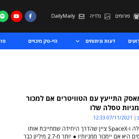
פורומים
גלריה
DailyMaily
ועים
דעות וניתוחים
היי-טק מינויים
פו
: מאסק התייעץ עם הטוויטרים אם למכור
ת
ב
07/11/2021 12:33
ת
מנכ"ל טסלה ו-SpaceX ציין שהדרך היחידה שמחייבת אותו
לשלם מיסים היא אם יימכור ממניותיו ● יותר מ-2.7 מיליון כבר