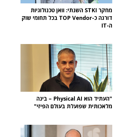
מחקר STKI השנתי: וואן טכנולוגיות
דורגה כ-TOP Vendor בכל תחומי שוק
ה-IT
"העתיד הוא Physical AI – בינה
מלאכותית שפועלת בעולם הפיזי"