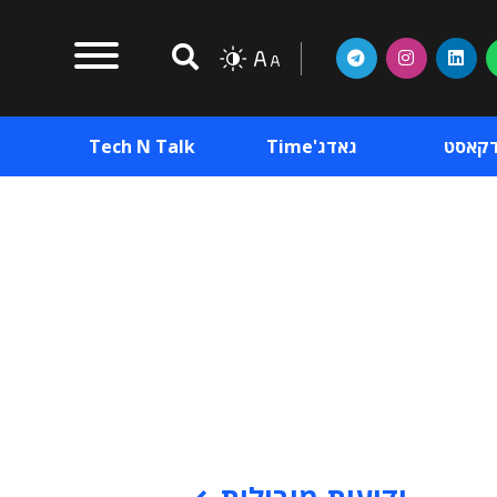
דקאסט
גאדג'Time
Tech N Talk
וכן פרסומי
תוכן פרסומי
וכן פרסומי