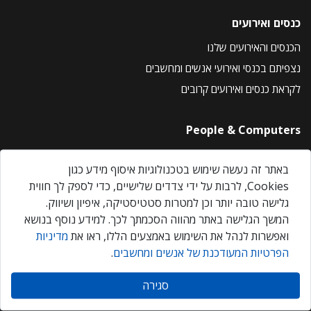
כנסים ואירועים
הכנסים והאירועים שלנו
נצפיתם בכנסי ואירועי אנשים ומחשבים
לקראת כנסים ואירועים קרובים
People & Computers
About Us
באתר זה נעשה שימוש בטכנולוגיות איסוף מידע כגון
Privacy Policy
Cookies, לרבות על ידי צדדים שלישיים, כדי לספק לך חווית
Contact Us
גלישה טובה יותר וכן למטרות סטטיסטיקה, איפיון ושיווק.
Our Events
המשך הגלישה באתר מהווה הסכמתך לכך. למידע נוסף בנושא
ואפשרות לנהל את השימוש באמצעים הללו, ראו את
מדיניות
הפרטיות המעודכנת של אנשים ומחשבים
.
אנשים ומחשבים © 2026 – כל הזכויות שמורות
סגירה
Created by