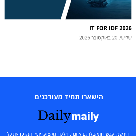
IT FOR IDF 2026
שלישי, 20 באוקטובר 2026
הישארו תמיד מעודכנים
Daily
maily
הירשמו עכשיו ותקבלו גם אתם ניוזלטר מקצועי יומי, המרכז את כל