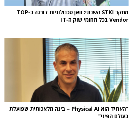
מחקר STKI השנתי: וואן טכנולוגיות דורגה כ-TOP
Vendor בכל תחומי שוק ה-IT
"העתיד הוא Physical AI – בינה מלאכותית שפועלת
בעולם הפיזי"