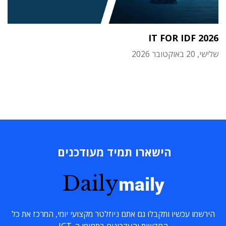
IT FOR IDF 2026
שלישי, 20 באוקטובר 2026
הישארו תמיד מעודכנים
Daily
maily
הירשמו עכשיו ותקבלו גם אתם ניוזלטר מקצועי יומי, המרכז את כל