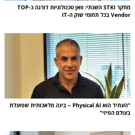
מחקר STKI השנתי: וואן טכנולוגיות דורגה כ-TOP
Vendor בכל תחומי שוק ה-IT
"העתיד הוא Physical AI – בינה מלאכותית שפועלת
בעולם הפיזי"