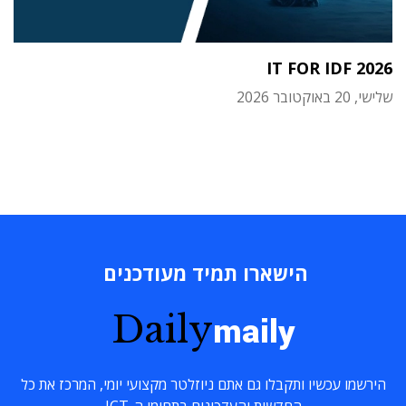
IT FOR IDF 2026
שלישי, 20 באוקטובר 2026
הישארו תמיד מעודכנים
Daily
maily
הירשמו עכשיו ותקבלו גם אתם ניוזלטר מקצועי יומי, המרכז את כל