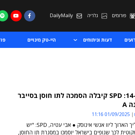
פורומים
גלריה
DailyMaily
ועים
דעות וניתוחים
היי-טק מינויים
פו
אחת מ-14: SPD קיבלה הסמכה לתו חוסן בסייבר
 A
ת
01/09/2025 11:16
ת
את התהליך הארוך ליוו אנשי אינוסק ● אבי עטיה, SPD: "יש
וטית לכך שגופים בישראל יוסמכו במסגרת תו החוסן,