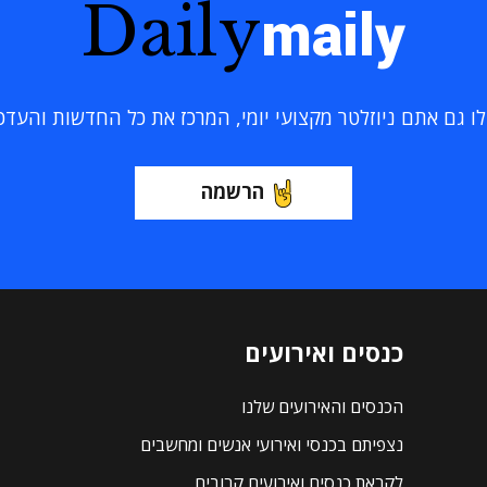
Daily
maily
 גם אתם ניוזלטר מקצועי יומי, המרכז את כל החדשות והעדכוני
הרשמה
כנסים ואירועים
הכנסים והאירועים שלנו
נצפיתם בכנסי ואירועי אנשים ומחשבים
לקראת כנסים ואירועים קרובים