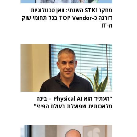
מחקר STKI השנתי: וואן טכנולוגיות
דורגה כ-TOP Vendor בכל תחומי שוק
ה-IT
"העתיד הוא Physical AI – בינה
מלאכותית שפועלת בעולם הפיזי"