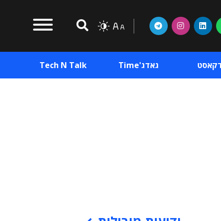
דקאסט
גאדג'Time
Tech N Talk
וכן פרסומי
תוכן פרסומי
וכן פרסומי