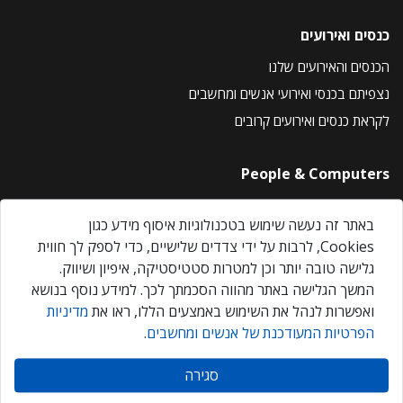
כנסים ואירועים
הכנסים והאירועים שלנו
נצפיתם בכנסי ואירועי אנשים ומחשבים
לקראת כנסים ואירועים קרובים
People & Computers
About Us
באתר זה נעשה שימוש בטכנולוגיות איסוף מידע כגון
Privacy Policy
Cookies, לרבות על ידי צדדים שלישיים, כדי לספק לך חווית
Contact Us
גלישה טובה יותר וכן למטרות סטטיסטיקה, איפיון ושיווק.
Our Events
המשך הגלישה באתר מהווה הסכמתך לכך. למידע נוסף בנושא
ואפשרות לנהל את השימוש באמצעים הללו, ראו את
מדיניות
הפרטיות המעודכנת של אנשים ומחשבים
.
אנשים ומחשבים © 2026 – כל הזכויות שמורות
סגירה
Created by