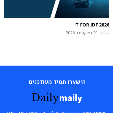
IT FOR IDF 2026
שלישי, 20 באוקטובר 2026
הישארו תמיד מעודכנים
Daily
maily
הירשמו עכשיו ותקבלו גם אתם ניוזלטר מקצועי יומי, המרכז את כל