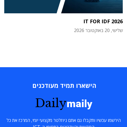
IT FOR IDF 2026
שלישי, 20 באוקטובר 2026
הישארו תמיד מעודכנים
Daily
maily
הירשמו עכשיו ותקבלו גם אתם ניוזלטר מקצועי יומי, המרכז את כל