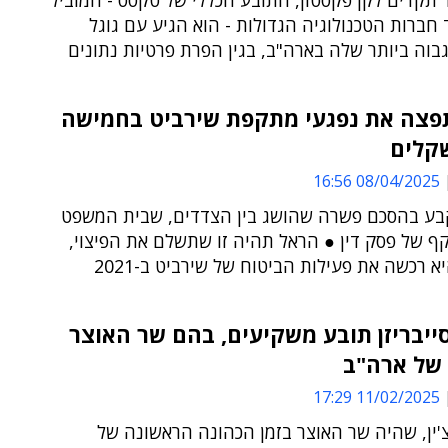
תקדים לקן פקסטון, התובע הכללי של טקסס - המוביל
חברות הטכנולוגיה הגדולות - הוא הגיע עם גוגל
וה ביותר שלה בארה"ב, בגין הפרת פרטיות נתונים
פצה את נפגעי מתקפת שירביט בחמישה
שקלים
08/04/2025 16:56
בע בהסכם פשרה שהושג בין הצדדים, שבית המשפט
קף של פסק דין ● הראל תהיה זו שתשלם את הפיצוי,
 רכשה את פעילות הביטוח של שירביט ב-2021
ייבריזן תובע משקיעים, בהם שר האוצר
של ארה"ב
11/02/2025 17:29
'ין, שהיה שר האוצר בזמן הכהונה הראשונה של