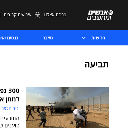
פרסם אצלנו
אירועים קרובים
חדשות
סייבר
כנסים ואיר
תביעה
לממן א
יניב הלפרין
טוענים ש