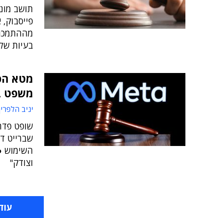
פייסבוק, 
מההתמכרות
בעיות של 
מטא הפ
משפט ב
יניב הלפרין
שופט פדר
שברייט ד
השימוש ● 
וצודק"
עוד