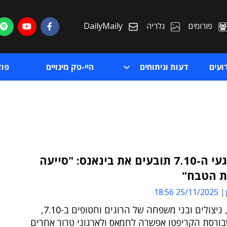
פורומים
גלריה
DailyMaily
ועים
דעות וניתוחים
היי-טק מינויים
פו
300 נפגעי ה-7.10 תובעים את בינאנס: "סייעה
ת הטבח"
ת
25/11/2025 18:56
ת
התובעים, ניצולים ובני משפחה של הרוגים וחטופים ב-7.10,
בורסת הקריפטו אפשרה לחמאס ולארגוני טרור אחרים