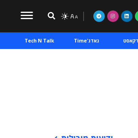
דקאסט
גאדג'Time
Tech N Talk
וכן פרסומי
תוכן פרסומי
וכן פרסומי