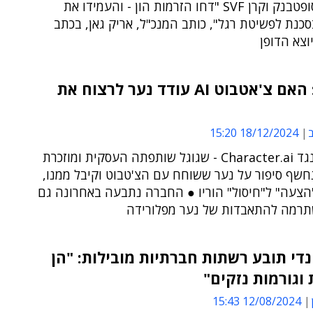
טראמפ, סופטבנק וקרן SVF "דחו הזרמות הון - והעמידו את
נת לפשיטת רגל", כותב המנכ"ל, אריק גאן, בכתב
צא הדופן
ארה"ב: האם צ'אטבוט AI עודד נער לרצוח את
ב
18/12/2024 15:20
בתביעה נגד Character.ai - שגוגל שותפתה העסקית ומוזכרת
חשף סיפור על נער ששוחח עם הצ'טבוט וקיבל ממנו,
"הצעה" ל"חיסול" הוריו ● החברה נתבעה באחרונה גם
רמה להתאבדות של נער מפלורידה
די תובע רשתות חברתיות מובילות: "הן
וגורמות נזקים"
12/08/2024 15:43