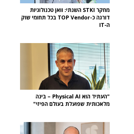
מחקר STKI השנתי: וואן טכנולוגיות
דורגה כ-TOP Vendor בכל תחומי שוק
ה-IT
"העתיד הוא Physical AI – בינה
מלאכותית שפועלת בעולם הפיזי"