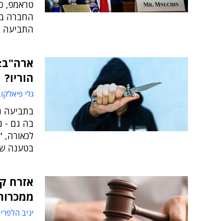
החברה בסכ
התביעה יו
הוריו?
גלי פיאלקו
בה גם - נ
לכאורה, 
בטענה שת
אזרח קנ
ממכרות 
יניב הלפרין