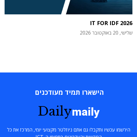
IT FOR IDF 2026
שלישי, 20 באוקטובר 2026
הישארו תמיד מעודכנים
Daily
maily
הירשמו עכשיו ותקבלו גם אתם ניוזלטר מקצועי יומי, המרכז את כל