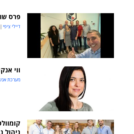
פרס שות
דיילי ציפי
ווי אנק
מערכת אנש
קומוולט
ניהול נ