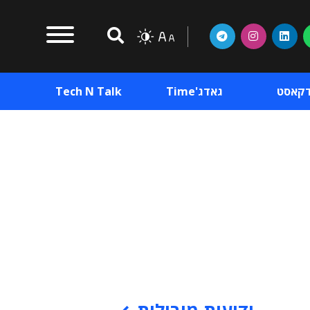
דקאסט
גאדג'Time
Tech N Talk
וכן פרסומי
תוכן פרסומי
וכן פרסומי