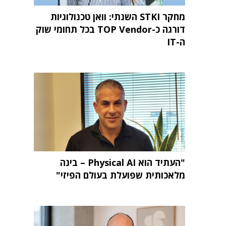
מחקר STKI השנתי: וואן טכנולוגיות
דורגה כ-TOP Vendor בכל תחומי שוק
ה-IT
"העתיד הוא Physical AI – בינה
מלאכותית שפועלת בעולם הפיזי"