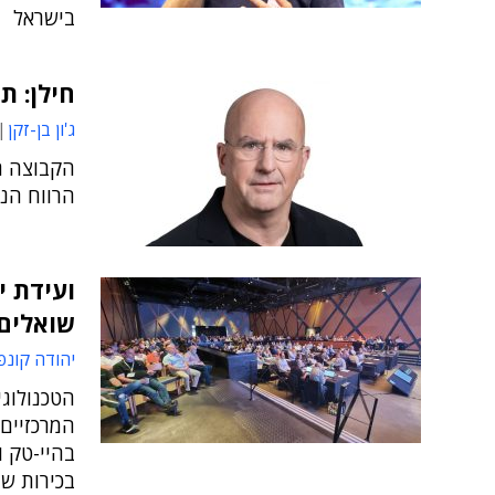
בישראל
חילן: ת
ג'ון בן-זקן
הרווח הנקי השנת
שואלים,
יהודה קונפ
הטכנולוגי
המרכזיים
בהיי-טק ו
בכירות שמ