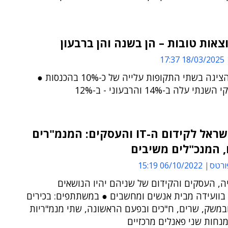
וצאות טובות – הן בשנה והן ברבעון
18/03/2025 17:37
הקבוצה הציגה בשתי התקופות עלייה של כ-10% בהכנסות ●
י עלה ב-14% והרבעוני - ב-12%
ועידת ישראל לקידום ה-IT והעסקים: המנמ"רים
 המנכ"לים משיבים
ורטס
06/10/2022 15:19
ה, העסקים והקידום של שניהם יהיו הנושאים
 בוועידה מבית אנשים ומחשבים ● במשתתפים: בכירים
במשק, שרים, ח"כים ובפעם הראשונה, שתי מנמ"ריות
נחות שני פאנלים מרכזיים