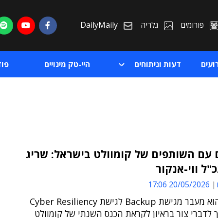
פורומים
גלריה
DailyMaily
ועים
דעות וניתוחים
היי-טק מינויים
פו
עם השותפים של קומוולט בישראל: שריג
כ"ל ווי-אנקור
ת
20/05/2026 17:06
ת
"האתגר הוא מעבר מגישת Backup לגישת Cyber Resiliency
 לדברי צור בראיון לקראת הכנס השנתי של קומוולט