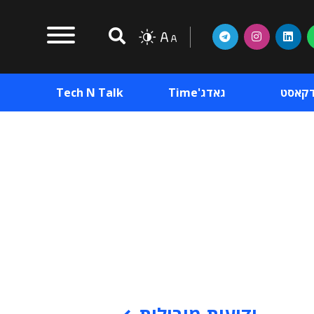
דקאסט
גאדג'Time
Tech N Talk
וכן פרסומי
תוכן פרסומי
וכן פרסומי