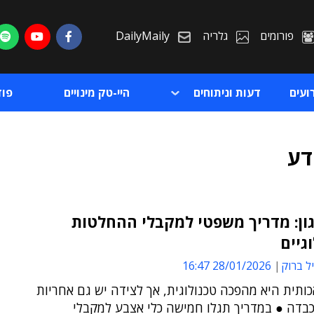
פורומים
גלריה
DailyMaily
ועים
דעות וניתוחים
היי-טק מינויים
פו
דע
רגון: מדריך משפטי למקבלי ההחלטות
גיים
ת
ל ברוק
28/01/2026 16:47
ת
ותית היא מהפכה טכנולוגית, אך לצידה יש גם אחריות
בדה ● במדריך תגלו חמישה כלי אצבע למקבלי