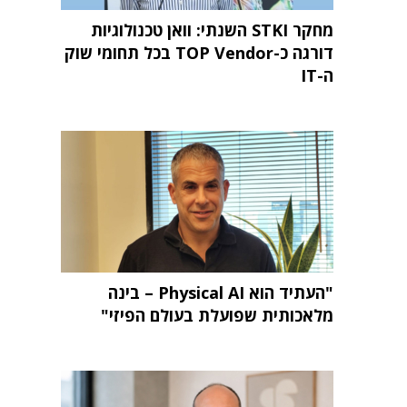
מחקר STKI השנתי: וואן טכנולוגיות
דורגה כ-TOP Vendor בכל תחומי שוק
ה-IT
"העתיד הוא Physical AI – בינה
מלאכותית שפועלת בעולם הפיזי"