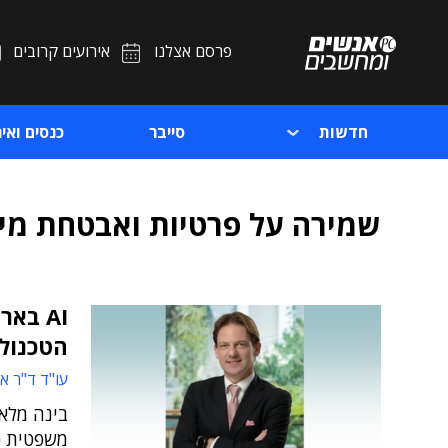
פרסם אצלנו
אירועים קרובים
חדשות
סייבר
כנסים ואיר
שמירה על פרטיות ואבטחת מי
AI בא
הטכנולו
עו"ד ד"ר אי
בינה מלאכ
משפטית כ