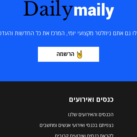
Daily
maily
 גם אתם ניוזלטר מקצועי יומי, המרכז את כל החדשות והעדכוני
הרשמה
כנסים ואירועים
הכנסים והאירועים שלנו
נצפיתם בכנסי ואירועי אנשים ומחשבים
לקראת כנסים ואירועים קרובים