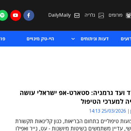
פורומים
גלריה
DailyMaily
ועים
דעות וניתוחים
היי-טק מינויים
פו
 ועד גרמניה: סטארט-אפ ישראלי עושה
ה למערכי הטיפול
ת
25/03/2026 14:13
ת
עות טיפוליים בתחום הבריאות, כגון קלינאות תקשורת
שי, עדיין משתמשים בשיטות מיושנות - עט, נייר ואפילו