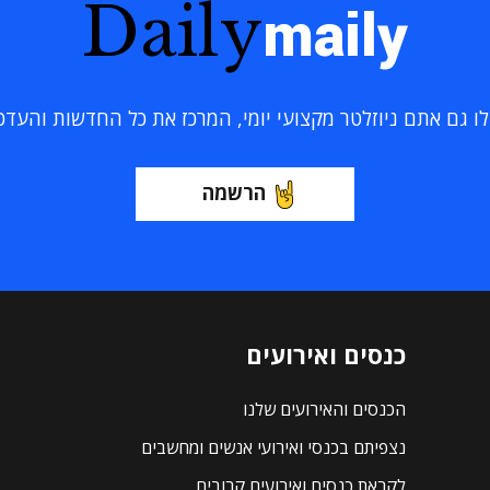
Daily
maily
 גם אתם ניוזלטר מקצועי יומי, המרכז את כל החדשות והעדכוני
הרשמה
כנסים ואירועים
הכנסים והאירועים שלנו
נצפיתם בכנסי ואירועי אנשים ומחשבים
לקראת כנסים ואירועים קרובים