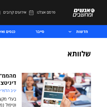
פרסם אצלנו
אירועים קרובים
חדשות
סייבר
כנסים ואיר
שלוותא
מהממ"ד
דיגיטצי
יניב הלפרין
בעלי מקצו
וטיפול נפ