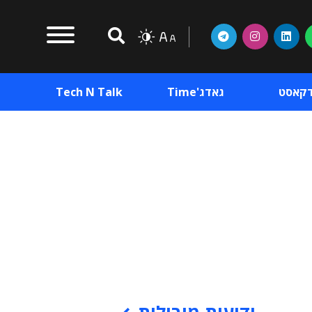
דקאסט
גאדג'Time
Tech N Talk
וכן פרסומי
תוכן פרסומי
וכן פרסומי