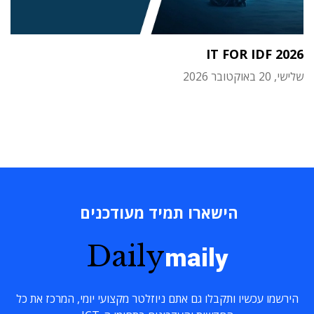
IT FOR IDF 2026
שלישי, 20 באוקטובר 2026
הישארו תמיד מעודכנים
Daily
maily
הירשמו עכשיו ותקבלו גם אתם ניוזלטר מקצועי יומי, המרכז את כל