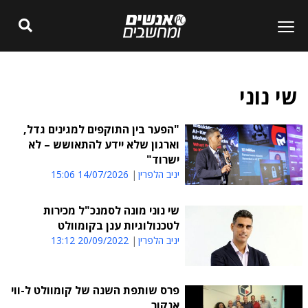
שי נוני
"הפער בין התוקפים למגינים גדל,
וארגון שלא יידע להתאושש – לא
ישרוד"
יניב הלפרין
14/07/2026 15:06
שי נוני מונה לסמנכ"ל מכירות
לטכנולוגיות ענן בקומוולט
יניב הלפרין
20/09/2022 13:12
פרס שותפת השנה של קומוולט ל-ווי
אנקור