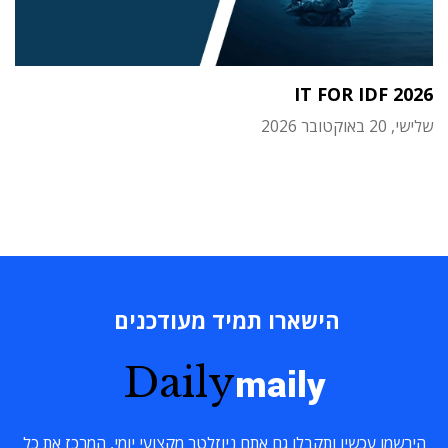
IT FOR IDF 2026
שלישי, 20 באוקטובר 2026
הישארו תמיד מעודכנים
Daily
maily
הירשמו עכשיו ותקבלו גם אתם ניוזלטר מקצועי יומי, המרכז את כל