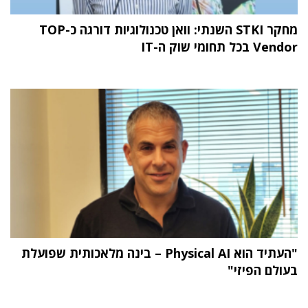
מחקר STKI השנתי: וואן טכנולוגיות דורגה כ-TOP
Vendor בכל תחומי שוק ה-IT
"העתיד הוא Physical AI – בינה מלאכותית שפועלת
בעולם הפיזי"