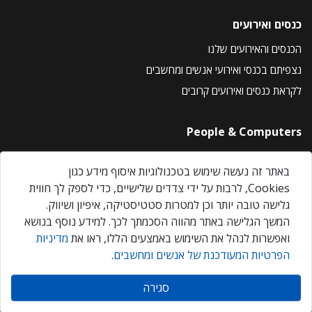
כנסים ואירועים
הכנסים והאירועים שלנו
נצפיתם בכנסי ואירועי אנשים ומחשבים
לקראת כנסים ואירועים קרובים
People & Computers
About Us
באתר זה נעשה שימוש בטכנולוגיות איסוף מידע כגון
Privacy Policy
Cookies, לרבות על ידי צדדים שלישיים, כדי לספק לך חווית
Contact Us
גלישה טובה יותר וכן למטרות סטטיסטיקה, איפיון ושיווק.
Our Events
המשך הגלישה באתר מהווה הסכמתך לכך. למידע נוסף בנושא
ואפשרות לנהל את השימוש באמצעים הללו, ראו את
מדיניות
הפרטיות המעודכנת של אנשים ומחשבים
.
אנשים ומחשבים © 2026 – כל הזכויות שמורות
סגירה
Created by