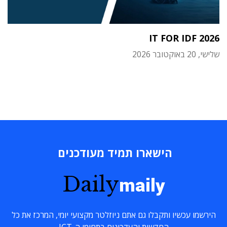
IT FOR IDF 2026
שלישי, 20 באוקטובר 2026
הישארו תמיד מעודכנים
Daily
maily
הירשמו עכשיו ותקבלו גם אתם ניוזלטר מקצועי יומי, המרכז את כל