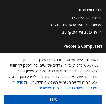
כנסים ואירועים
הכנסים והאירועים שלנו
נצפיתם בכנסי ואירועי אנשים ומחשבים
לקראת כנסים ואירועים קרובים
People & Computers
About Us
באתר זה נעשה שימוש בטכנולוגיות איסוף מידע כגון
Privacy Policy
Cookies, לרבות על ידי צדדים שלישיים, כדי לספק לך חווית
Contact Us
גלישה טובה יותר וכן למטרות סטטיסטיקה, איפיון ושיווק.
Our Events
המשך הגלישה באתר מהווה הסכמתך לכך. למידע נוסף בנושא
ואפשרות לנהל את השימוש באמצעים הללו, ראו את
מדיניות
הפרטיות המעודכנת של אנשים ומחשבים
.
אנשים ומחשבים © 2026 – כל הזכויות שמורות
סגירה
Created by