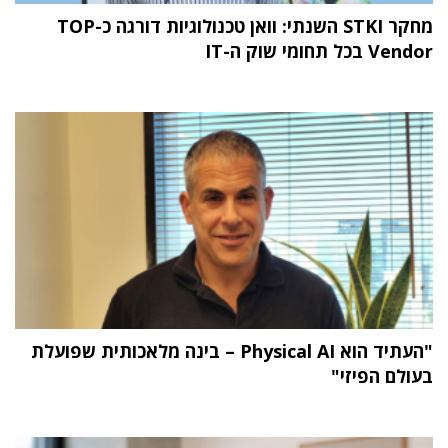
מחקר STKI השנתי: וואן טכנולוגיות דורגה כ-TOP
Vendor בכל תחומי שוק ה-IT
"העתיד הוא Physical AI – בינה מלאכותית שפועלת
בעולם הפיזי"