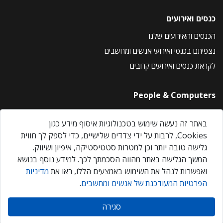
כנסים ואירועים
הכנסים והאירועים שלנו
נצפיתם בכנסי ואירועי אנשים ומחשבים
לקראת כנסים ואירועים קרובים
People & Computers
About Us
באתר זה נעשה שימוש בטכנולוגיות איסוף מידע כגון
Privacy Policy
Cookies, לרבות על ידי צדדים שלישיים, כדי לספק לך חווית
Contact Us
גלישה טובה יותר וכן למטרות סטטיסטיקה, איפיון ושיווק.
Our Events
המשך הגלישה באתר מהווה הסכמתך לכך. למידע נוסף בנושא
ואפשרות לנהל את השימוש באמצעים הללו, ראו את
מדיניות
הפרטיות המעודכנת של אנשים ומחשבים
.
אנשים ומחשבים © 2026 – כל הזכויות שמורות
סגירה
Created by