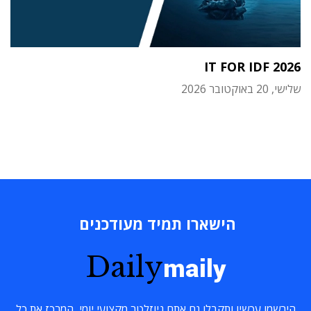
IT FOR IDF 2026
שלישי, 20 באוקטובר 2026
הישארו תמיד מעודכנים
Daily
maily
הירשמו עכשיו ותקבלו גם אתם ניוזלטר מקצועי יומי, המרכז את כל