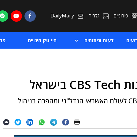
פורומים
גלריה
DailyMaily
ועים
דעות וניתוחים
היי-טק מינויים
פו
שראל
ת
כחלק מהשותפות יוצעו הפתרון החדשני של CBS לעולם האשראי הנדל"ני ומהפכה בניהול
ת