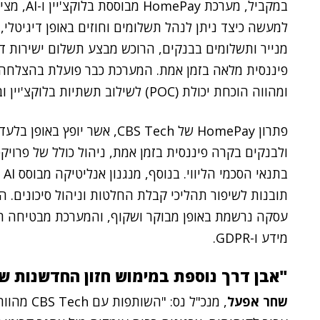
במקביל, מ
למעשה כיצד ניתן לנהל תשלומים וחוזים באופן דיגיטלי,
מנייר ותשלומים בבנקים, הרוכש מבצע תשלום ישירות דר
פיננסית מלאה בזמן אמת. המערכת כבר פועלת בהצלחה ב
ומהווה הוכחת יכולת (POC) לשילוב תשתיות בלוקצ'יין ובינה מלאכותית במערכות בנקאיות מסורתיות.
פתרון HomePay של CBS Tech, אש
ולבנקים בקרה פיננסית בזמן אמת, ניהול כולל של פרו
בת
תובנות לשיפור תהליכי קבלת החלטות וניהול סיכונים. ה
עסקה נרשמת באופן מבוקר ושקוף, והמערכת מבטיחה ת
מידע ו-GDPR.
"
אבן דרך נוספת במימוש חזון החדשנות ש
שחר אפעל
, מנכ"ל נ