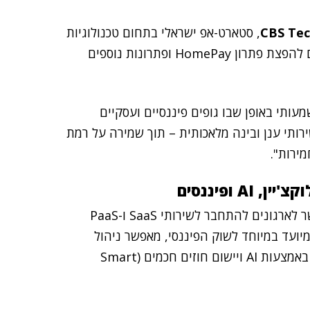
CBS Te
, סטארט-אפ ישראלי בתחום טכנולוגיות
ה-Web3 והבלוקצ'יין, הכריזו באחרונה על חתימת הסכם להפצת פתרון HomePay ופתרונות נוספים
עותי באופן שבו גופים פיננסיים ועסקיים
רותי ענן ובינה מלאכותית – תוך שמירה על רמת
ירות".
CBS Tech פיתחה את פלטפורמת W3, שתפקידה לאפשר לארגונים להתחבר לשירותי SaaS ו-PaaS
יועד במיוחד לשוק הפיננסי, מאפשר ניהול
הרשאות לפי משתמש, ניטור בזמן אמת, ניתוח אנומליות באמצעות AI ויישום חוזים חכמים (Smart