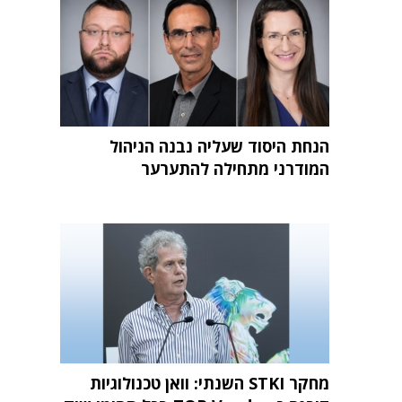
הנחת היסוד שעליה נבנה הניהול
המודרני מתחילה להתערער
מחקר STKI השנתי: וואן טכנולוגיות