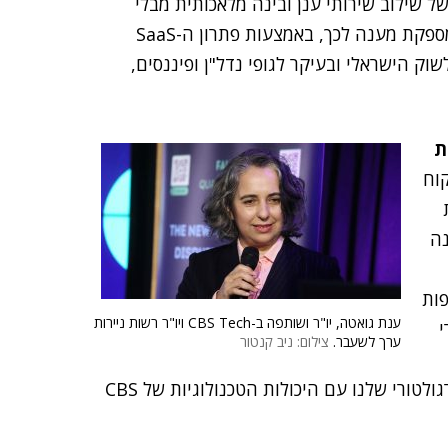
ל שילוב שירותי ענן ובינה מלאכותית מבלי
לוותר על שליטה ואבטחת מידע. הפלטפורמה של CBS מספקת מענה לכך, באמצעות פתרון ה-SaaS
Home. יחד נוכל להציע לשוק הישראלי ובעיקר לגופי נדל"ן ופיננסים,
ת
קוח
מתוך הבנה
פות
ענת גואטה, יו"ר ושותפה ב-CBS Tech ויו"ר רשות ניירות
י
ערך לשעבר.
צילום: ניב קנטור
וארגונים ממשלתיים. אני מאמינה שהשילוב של הידע הרגולטורי שלנו עם היכולות הטכנולוגיות של CBS