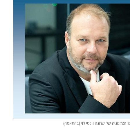
ם: הצלמניה של שרונה ו-נטי לוי (בהתאמה)