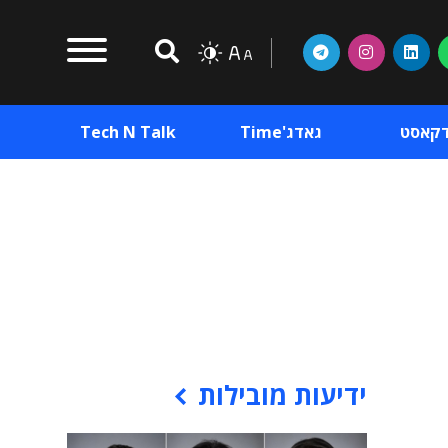
דקאסט
גאדג'Time
Tech N Talk
וכן פרסומי
תוכן פרסומי
וכן פרסומי
ידיעות מובילות