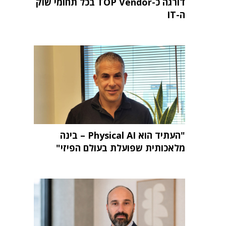
דורגה כ-TOP Vendor בכל תחומי שוק
ה-IT
"העתיד הוא Physical AI – בינה
מלאכותית שפועלת בעולם הפיזי"