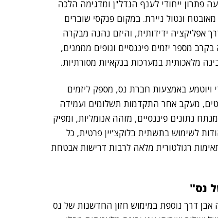
ערכת HomePay מבוססת בלוקצ'יין ו-AI, מציעה פתרון ייחודי לענף הנדל"ן ומדגימה הלכה
 מאובטח ונטול ניירת. במקום פנקסי שוברים
ך אפליקציה ידידותית, והיזם נהנה מבקרה
קרב מספר יזמים פיננסיים וגופים מממנים,
ר יופץ באופן בלעדי ויוטמע באמצעות חברת נס, מספק ליזמים
יקטים, מעקב אחר התקדמות תשלומים ועמידה
נאי הסכמי הליווי. בנוסף, מנגנון אנליטיקה מבוסס AI מנתח נתונים פיננסיים, מזהה אנומליות, ומפיק
ודות לשימוש בתשתית בלוקצ'יין פרטית, כל
אימות רגולטורית מלאה לרבות דרישות אבטחת
ל נס"
ס: "השותפות עם CBS Tech מהווה אבן דרך נוספת במימוש חזון החדשנות של נס