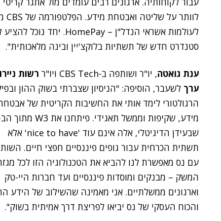
עבור לקוחותיה. ארגונים רבים עומדים מול אתגר קריטי ש
לעולמות אשראי הנדל"ן – Pay
סטנדרט חדש של תשתיות בלוקצ'יין ובינה מלאכותית".
ענת גואטה
, יו"ר ושותפה ב-CBS Tech ויו"ר
רשות ניירו
ערך
לשעבר, הוסיפה: "הניסיון שצברתי בשוק ההון ובפי
הרגולטורי לימד אותי את החשיבות הקריטית של אבטחת
מידע, שקיפות וממשל תאגידי. פיתחנו את W3 
שבעידן הדיגיטלי, אלה אינם עוד 'nice to have' אלא
תשתית הכרחית עבור גופים פיננסיים חפצי חיים. השות
עם נס מאפשרת לנו להביא את הטכנולוגיה הזו לכל מגזר
המשק – מבנקים ומוסדות פיננסיים ועד חברות היי-טק
והכוח העסקי של נס יביאו לפריצת דרך אמיתית בשוק".