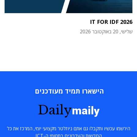
IT FOR IDF 2026
שלישי, 20 באוקטובר 2026
הישארו תמיד מעודכנים
Daily
maily
הירשמו עכשיו ותקבלו גם אתם ניוזלטר מקצועי יומי, המרכז את כל
החדשות והעדכונים בתחומי ה-ICT