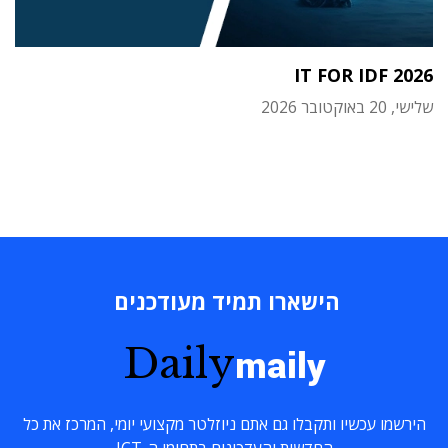
IT FOR IDF 2026
שלישי, 20 באוקטובר 2026
הישארו תמיד מעודכנים
Daily
maily
הירשמו עכשיו ותקבלו גם אתם ניוזלטר מקצועי יומי, המרכז את כל