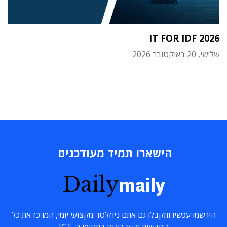
IT FOR IDF 2026
שלישי, 20 באוקטובר 2026
הישארו תמיד מעודכנים
Daily
maily
הירשמו עכשיו ותקבלו גם אתם ניוזלטר מקצועי יומי, המרכז את כל