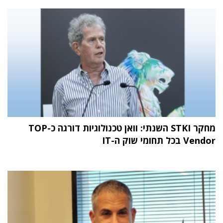
מחקר STKI השנתי: וואן טכנולוגיות דורגה כ-TOP
Vendor בכל תחומי שוק ה-IT