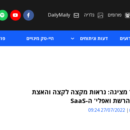
פורומים
גלריה
DailyMaily
ועים
דעות וניתוחים
היי-טק מינויים
פו
 מציגה: נראות מקצה לקצה והאצת
רשת ואפלי' ה-SaaS
ת
27/07/2022 09:24
ת