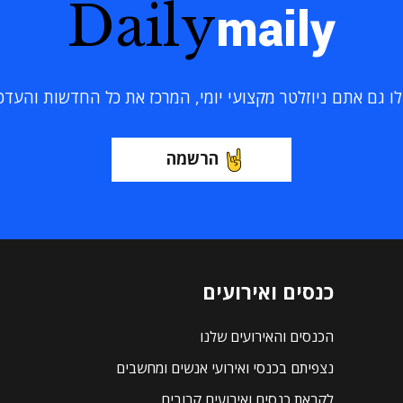
Daily
maily
 גם אתם ניוזלטר מקצועי יומי, המרכז את כל החדשות והעדכוני
הרשמה
כנסים ואירועים
הכנסים והאירועים שלנו
נצפיתם בכנסי ואירועי אנשים ומחשבים
לקראת כנסים ואירועים קרובים