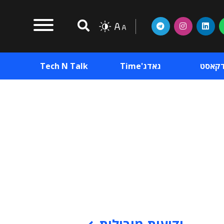
דקאסט
גאדג'Time
Tech N Talk
וכן פרסומי
תוכן פרסומי
וכן פרסומי