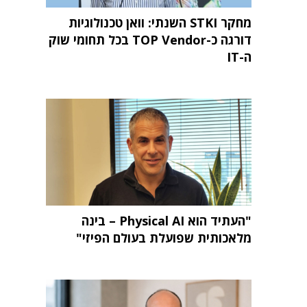
מחקר STKI השנתי: וואן טכנולוגיות
דורגה כ-TOP Vendor בכל תחומי שוק
ה-IT
"העתיד הוא Physical AI – בינה
מלאכותית שפועלת בעולם הפיזי"