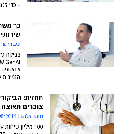
– כדי לגנ
כך משת
שירותי 
יניב הלפרין
nAI
שהקופה מ
הזמינות ש
תחזית: הביקורי
צוברים תאוצה
נחמה אלמוג
/2014 14:27
100 מיליון שיחו