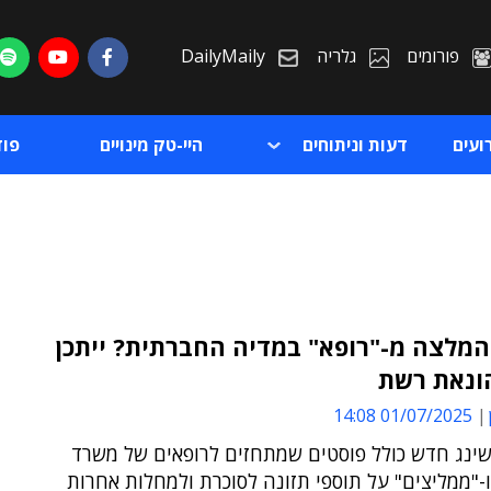
פורומים
גלריה
DailyMaily
ועים
דעות וניתוחים
היי-טק מינויים
פו
המלצה מ-"רופא" במדיה החברתית? ייתכן
ונאת רשת
ת
01/07/2025 14:08
ת
ישינג חדש כולל פוסטים שמתחזים לרופאים של משרד
-"ממליצים" על תוספי תזונה לסוכרת ולמחלות אחרות