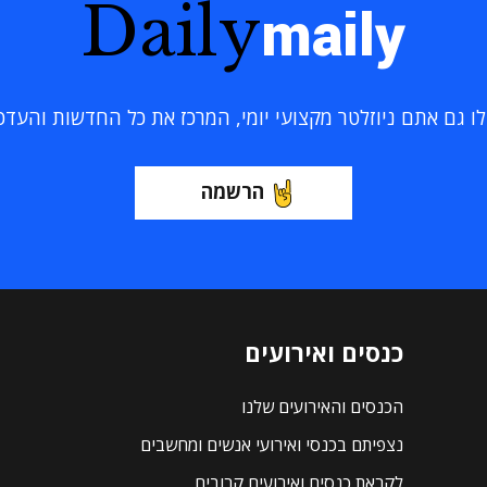
Daily
maily
 גם אתם ניוזלטר מקצועי יומי, המרכז את כל החדשות והעדכוני
הרשמה
כנסים ואירועים
הכנסים והאירועים שלנו
נצפיתם בכנסי ואירועי אנשים ומחשבים
לקראת כנסים ואירועים קרובים