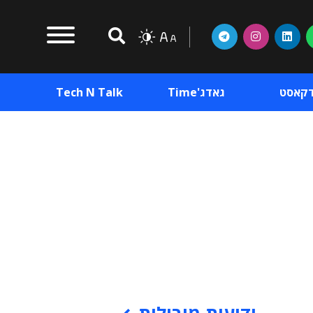
דקאסט
גאדג'Time
Tech N Talk
וכן פרסומי
תוכן פרסומי
וכן פרסומי