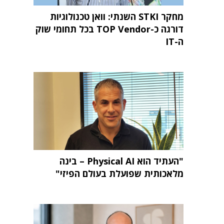
מחקר STKI השנתי: וואן טכנולוגיות
דורגה כ-TOP Vendor בכל תחומי שוק
ה-IT
"העתיד הוא Physical AI – בינה
מלאכותית שפועלת בעולם הפיזי"