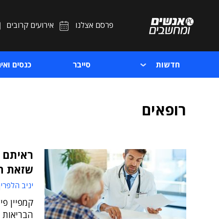
פרסם אצלנו
אירועים קרובים
חדשות
סייבר
כנסים ואיר
רופאים
ראיתם 
שזאת ה
יניב הלפרין
קמפיין פ
הבריאות ו