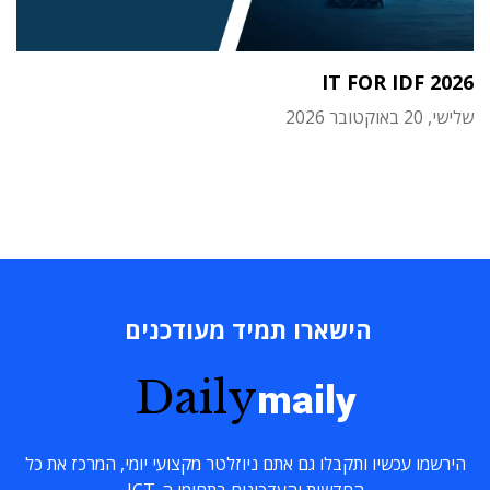
IT FOR IDF 2026
שלישי, 20 באוקטובר 2026
הישארו תמיד מעודכנים
Daily
maily
הירשמו עכשיו ותקבלו גם אתם ניוזלטר מקצועי יומי, המרכז את כל