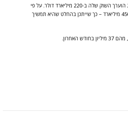
הפוטנציאל המסחרי של החברה גדול מאוד, שכן ב-2024 הוערך השוק שלה ב-220 מיליארד דולר. על פי
חברת המחקר PS Intelligence, הוא יגיע עד 2030 ל-450 מיליארד – כך שייתכן בהחלט שהיא תמשיך