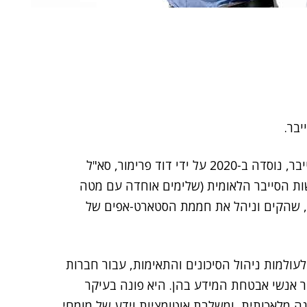
יבר.
סינומי, ששוק היעד שלה הוא חברות שנותנות שירותי סייבר, נוסדה ב-2020 על ידי דוד פרימור, סא"ל
לוגיה של רשות הסייבר הלאומית (שלימים אוחדה עם מטה
רתי, שהקים וניהל את חממת הסטארט-אפים של
CISO Platform, נותנת מענה לעולמות ניהול הסיכונים והתאימות, עבור חברות
ור אנשי אבטחת המידע בהן. היא פונה בעיקר
ה מלאכותית, ומשלבת אוטומציות וידע של מומחי