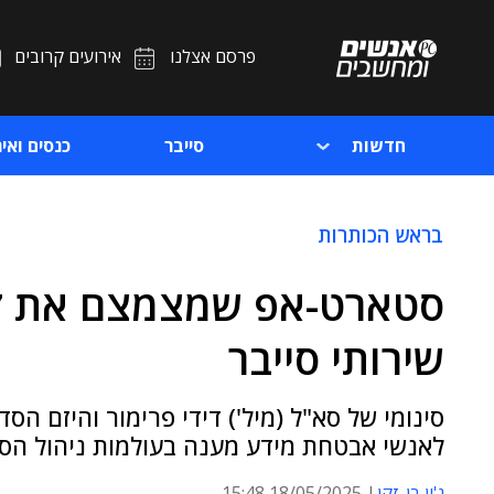
פרסם אצלנו
אירועים קרובים
חדשות
סייבר
כנסים ואיר
בראש הכותרות
סטארט-אפ שמצמצם את זמ
שירותי סייבר
סינומי של סא"ל (מיל') דידי פרימור והיזם ה
לאנשי אבטחת מידע מענה בעולמות ניהול הסי
ג'ון בן-זקן
18/05/2025 15:48