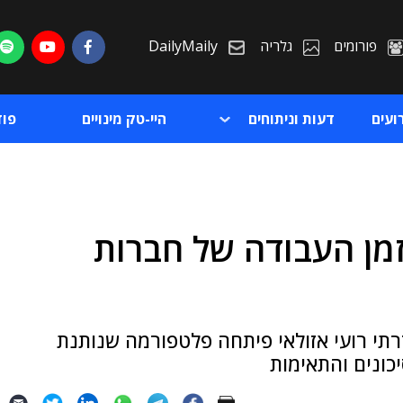
פורומים
גלריה
DailyMaily
ועים
דעות וניתוחים
היי-טק מינויים
פו
ן העבודה של חברות
ת
ת
סדרתי רועי אזולאי פיתחה פלטפורמה שנותנת
כונים והתאימות