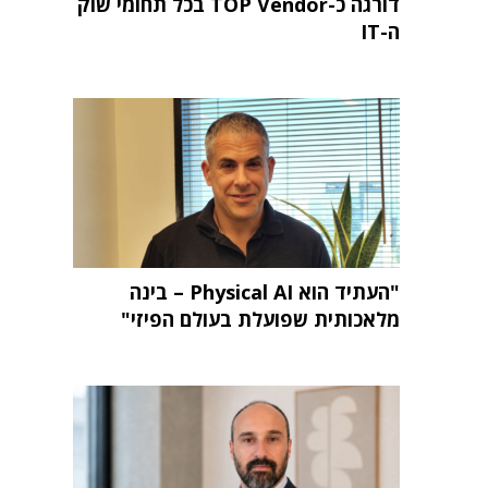
דורגה כ-TOP Vendor בכל תחומי שוק
ה-IT
"העתיד הוא Physical AI – בינה
מלאכותית שפועלת בעולם הפיזי"