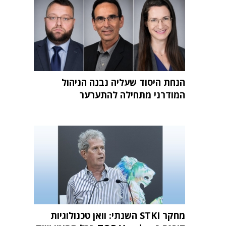
הנחת היסוד שעליה נבנה הניהול
המודרני מתחילה להתערער
מחקר STKI השנתי: וואן טכנולוגיות