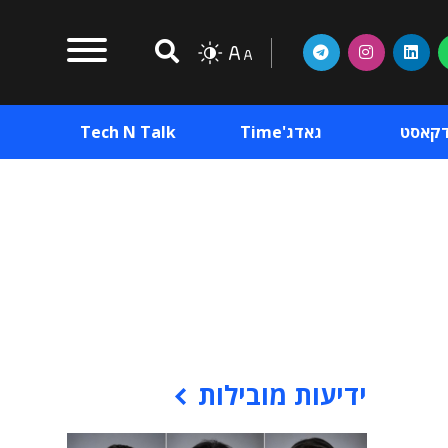
דקאסט
גאדג'Time
Tech N Talk
וכן פרסומי
תוכן פרסומי
וכן פרסומי
ידיעות מובילות