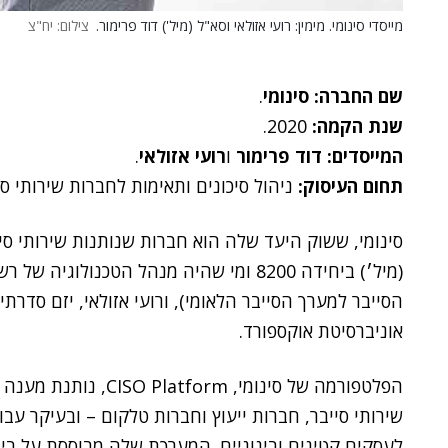
מייסדי סינומי. מימין: רועי אזולאי וסא"ל (מיל') דוד פרימור.
צילום: יח"צ
שם החברה: סינומי
.
שנת הקמה:
2020.
המייסדים: דוד פרימור
ו
רועי אזולאי
.
תחום העיסוק:
ניהול סיכונים ותאימות לחברות שירותי סי
(מיל׳) ביחידה 8200 ומי שהיה מנהל הטכנו
הסייבר למערך הסייבר הלאומי), ורועי אזולאי, יזם סד
אוניברסיטת אוקספורד.
הפלטפורמה של סינומי, 
שירותי סייבר, חברות ייעוץ וחברות טלקום – ובעיקר עב
לעסקים קטינים ובינוניים. המערכת שלה מבוססת על בינ