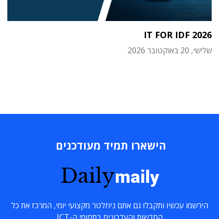
IT FOR IDF 2026
שלישי, 20 באוקטובר 2026
הישארו תמיד מעודכנים
Daily
maily
הירשמו עכשיו ותקבלו גם אתם ניוזלטר מקצועי יומי, המרכז את כל
החדשות והעדכונים בתחומי ה-ICT