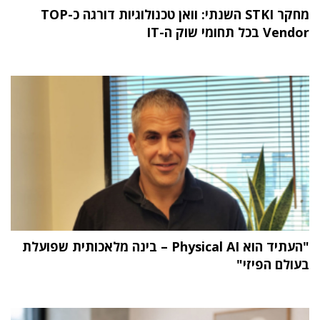
מחקר STKI השנתי: וואן טכנולוגיות דורגה כ-TOP
Vendor בכל תחומי שוק ה-IT
"העתיד הוא Physical AI – בינה מלאכותית שפועלת
בעולם הפיזי"