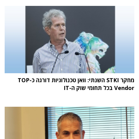
מחקר STKI השנתי: וואן טכנולוגיות דורגה כ-TOP
Vendor בכל תחומי שוק ה-IT