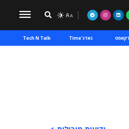
דקאסט
גאדג'Time
Tech N Talk
וכן פרסומי
תוכן פרסומי
וכן פרסומי