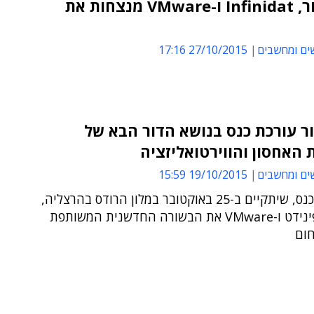
ווי אנקור, Infinidat ו-VMware מנצחות את
ים ומחשבים
27/10/2015 17:16
ור עורכת כנס בנושא הדור הבא של
 האחסון והווירטואליזציה
ים ומחשבים
19/10/2015 15:59
במהלך הכנס, שיתקיים ב-25 באוקטובר במלון הרודס בהרצליה,
יציגו אינפינידט ו-VMware את הבשורה החדשנית המשותפת
ום