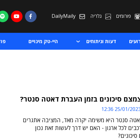
פורומים
גלריה
DailyMaily
ועים
דעות וניתוחים
היי-טק מינויים
פו
מצם סיכונים בזמן העברת דאטה סנטר?
25/01/2023 12:3
ת
טה סנטר היא משימה יקרה מאד, המציבה אתגרים
ת
כבים לכל ארגון - האם יש דרך לעשות זאת נכון
 סיכונים?