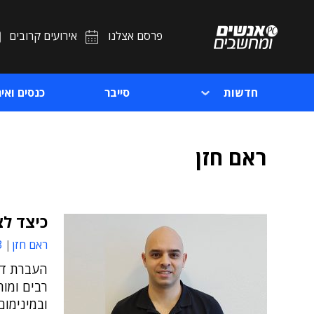
פרסם אצלנו
אירועים קרובים
חדשות
סייבר
כנסים ואיר
ראם חזן
כיצד לצ
ראם חזן
6
העברת דא
רבים ומור
ובמינימום