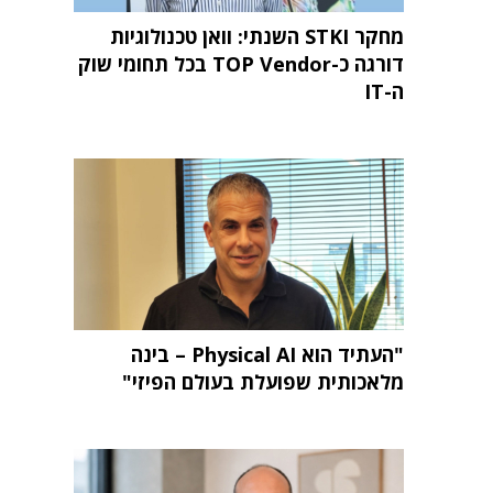
מחקר STKI השנתי: וואן טכנולוגיות
דורגה כ-TOP Vendor בכל תחומי שוק
ה-IT
"העתיד הוא Physical AI – בינה
מלאכותית שפועלת בעולם הפיזי"