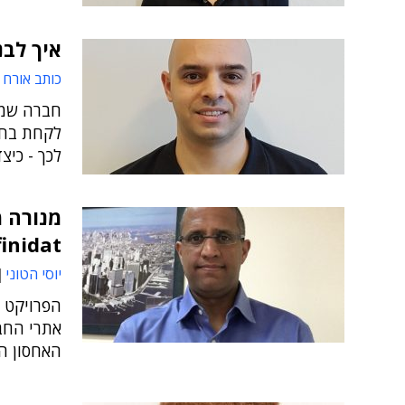
איך לבנ
כותב אורח
חברה שמע
לקחת בחש
לכך - כיצד
מנורה 
Infinidat בפרויקט במילי
יוסי הטוני
אתרי החבר
האחסון ה