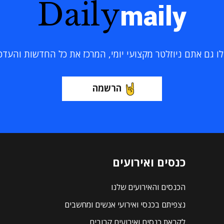
Daily
maily
 גם אתם ניוזלטר מקצועי יומי, המרכז את כל החדשות והעדכוני
הרשמה
כנסים ואירועים
הכנסים והאירועים שלנו
נצפיתם בכנסי ואירועי אנשים ומחשבים
לקראת כנסים ואירועים קרובים