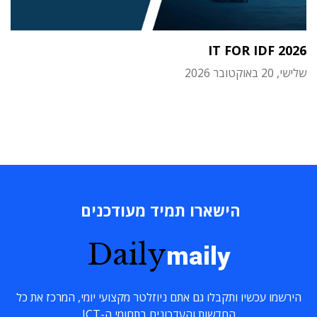
IT FOR IDF 2026
שלישי, 20 באוקטובר 2026
הישארו תמיד מעודכנים
Daily
maily
הירשמו עכשיו ותקבלו גם אתם ניוזלטר מקצועי יומי, המרכז את כל
החדשות והעדכונים בתחומי ה-ICT