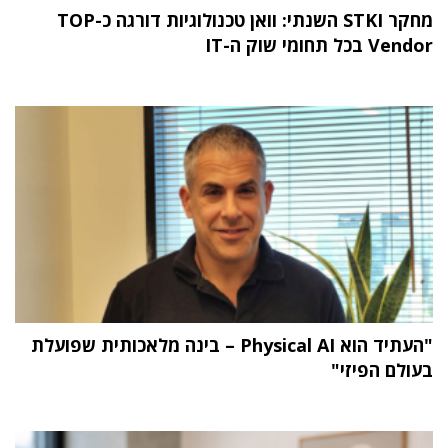
מחקר STKI השנתי: וואן טכנולוגיות דורגה כ-TOP
Vendor בכל תחומי שוק ה-IT
"העתיד הוא Physical AI – בינה מלאכותית שפועלת
בעולם הפיזי"