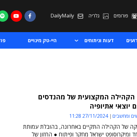
פורומים
גלריה
DailyMaily
ועים
דעות וניתוחים
היי-טק מינויים
פו
הקהילה המקצועית של מהנדסים
 יוצאי אתיופיה
ת
ים ומחשבים
27/11/2024 11:28
ת
ה של הקהילה התקיים באחרונה, בהובלת עמותת
ד ומיקרוסופט ישראל מחקר ופיתוח ● החזון של