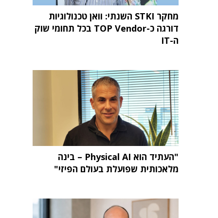
מחקר STKI השנתי: וואן טכנולוגיות
דורגה כ-TOP Vendor בכל תחומי שוק
ה-IT
"העתיד הוא Physical AI – בינה
מלאכותית שפועלת בעולם הפיזי"