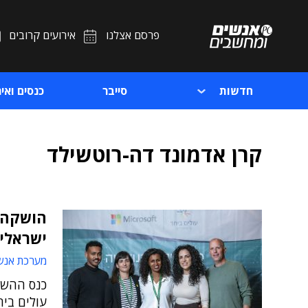
פרסם אצלנו
אירועים קרובים
חדשות
סייבר
כנסים ואיר
קרן אדמונד דה-רוטשילד
הושקה 
ישראלים
מערכת אנש
כנס ההשק
עולים ביח