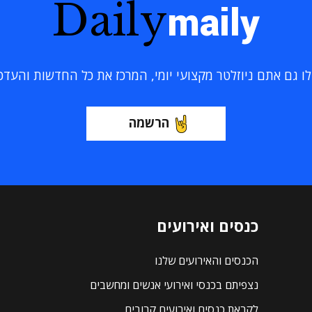
Daily
maily
 גם אתם ניוזלטר מקצועי יומי, המרכז את כל החדשות והעדכוני
הרשמה
כנסים ואירועים
הכנסים והאירועים שלנו
נצפיתם בכנסי ואירועי אנשים ומחשבים
לקראת כנסים ואירועים קרובים