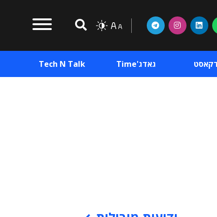
דקאסט
גאדג'Time
Tech N Talk
וכן פרסומי
תוכן פרסומי
וכן פרסומי