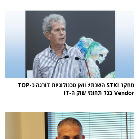
מחקר STKI השנתי: וואן טכנולוגיות דורגה כ-TOP
Vendor בכל תחומי שוק ה-IT