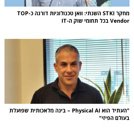
מחקר STKI השנתי: וואן טכנולוגיות דורגה כ-TOP
Vendor בכל תחומי שוק ה-IT
"העתיד הוא Physical AI – בינה מלאכותית שפועלת
בעולם הפיזי"