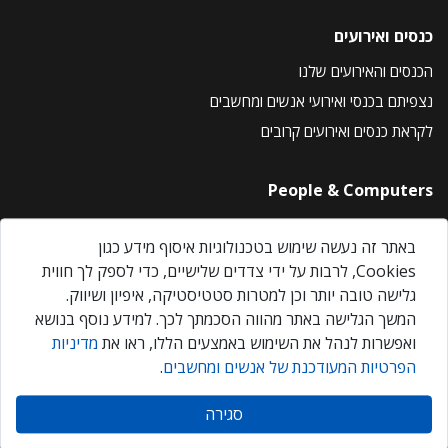
כנסים ואירועים
הכנסים והאירועים שלנו
נצפיתם בכנסי ואירועי אנשים ומחשבים
לקראת כנסים ואירועים קרובים
People & Computers
About Us
באתר זה נעשה שימוש בטכנולוגיות איסוף מידע כגון
Privacy Policy
Cookies, לרבות על ידי צדדים שלישיים, כדי לספק לך חווית
Contact Us
גלישה טובה יותר וכן למטרות סטטיסטיקה, איפיון ושיווק.
Our Events
המשך הגלישה באתר מהווה הסכמתך לכך. למידע נוסף בנושא
ואפשרות לנהל את השימוש באמצעים הללו, ראו את
מדיניות
הפרטיות המעודכנת של אנשים ומחשבים
.
אנשים ומחשבים © 2026 – כל הזכויות שמורות
סגירה
Created by