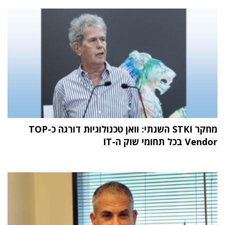
מחקר STKI השנתי: וואן טכנולוגיות דורגה כ-TOP
Vendor בכל תחומי שוק ה-IT