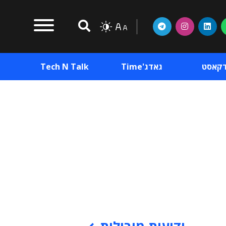
דקאסט
גאדג'Time
Tech N Talk
וכן פרסומי
תוכן פרסומי
וכן פרסומי