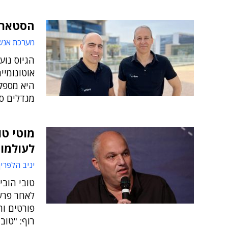
הסטארט-אפ 
מערכת אנש
הגיוס נוע
אוטונומי
היא מספקת
מגדלים סל
מוטי טו
לעולמו
יניב הלפרין
טובי הובי
רוף: "טוב