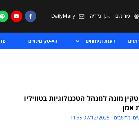
פורומים
גלריה
DailyMaily
ועים
דעות וניתוחים
היי-טק מינויים
פו
טקין מונה למנהל הטכנולוגיות בטוויליו
 אמן
ת
ים ומחשבים
07/12/2025 11:35
ת