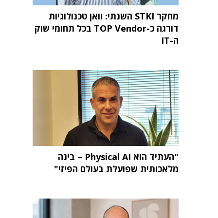
מחקר STKI השנתי: וואן טכנולוגיות
דורגה כ-TOP Vendor בכל תחומי שוק
ה-IT
"העתיד הוא Physical AI – בינה
מלאכותית שפועלת בעולם הפיזי"