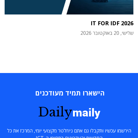
IT FOR IDF 2026
שלישי, 20 באוקטובר 2026
הישארו תמיד מעודכנים
Daily
maily
הירשמו עכשיו ותקבלו גם אתם ניוזלטר מקצועי יומי, המרכז את כל