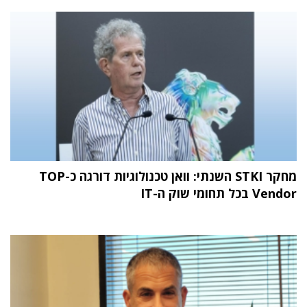
מחקר STKI השנתי: וואן טכנולוגיות דורגה כ-TOP
Vendor בכל תחומי שוק ה-IT