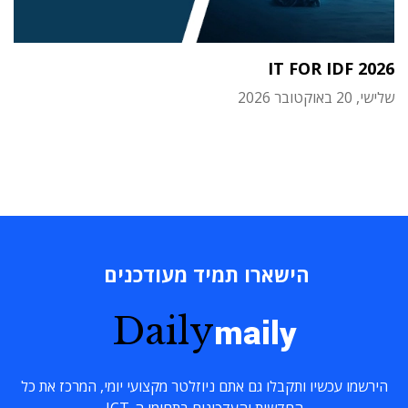
IT FOR IDF 2026
שלישי, 20 באוקטובר 2026
הישארו תמיד מעודכנים
Daily
maily
הירשמו עכשיו ותקבלו גם אתם ניוזלטר מקצועי יומי, המרכז את כל