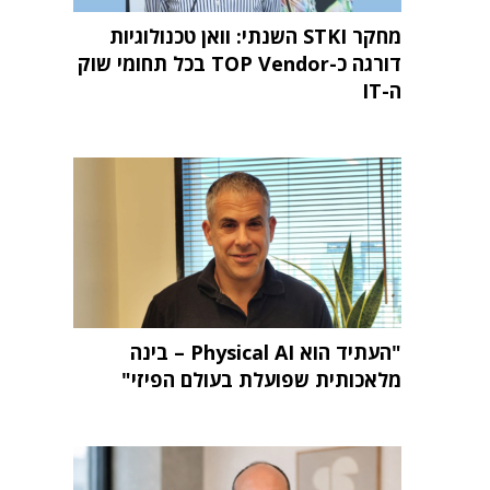
מחקר STKI השנתי: וואן טכנולוגיות
דורגה כ-TOP Vendor בכל תחומי שוק
ה-IT
"העתיד הוא Physical AI – בינה
מלאכותית שפועלת בעולם הפיזי"