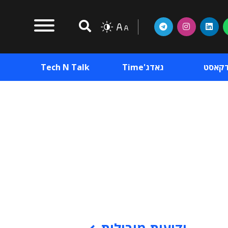
דקאסט
גאדג'Time
Tech N Talk
וכן פרסומי
תוכן פרסומי
וכן פרסומי