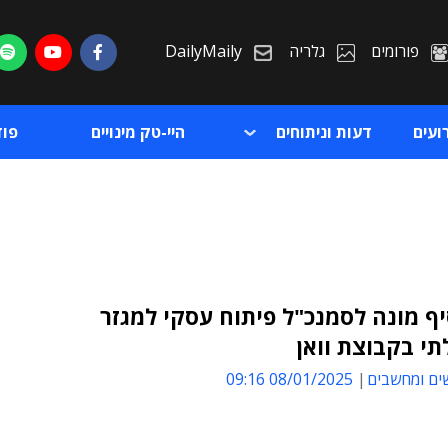
פורומים
גלריה
DailyMaily
ועים
דעות וניתוחים
היי-טק מינויים
פו
ף מונה לסמנכ"ל פיתוח עסקי למגזר
י בקבוצת וואן
ת
ים ומחשבים
08/01/2025 09:16
ת