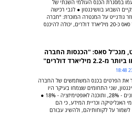
ן עמו במסגרת הכנס העולמי השנתי של
ים השבוע בוושינגטון ● לגבי רכישה
זר גודנייט על המנטרה המוכרת: "חברה
שמוכנה לשלם עבור סאס כ-20 מיליארד דולרים, יכולה להיכנס
יט, מנכ"ל סאס: "הכנסות החברה
23
סר את הפרטים בכנס המשתמשים של החברה
גטון, שני התחומים שצמחו בעיקר היו
פתרונות לניהול סיכונים - 28%, ותוכנה לאופטימיזציה - 18% ●
 האנליטיקה וכריית המידע, כי הם
 לשמור על לקוחותיהם, ולהשיג עבורם