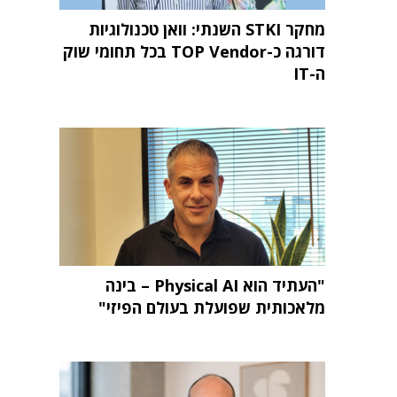
מחקר STKI השנתי: וואן טכנולוגיות
דורגה כ-TOP Vendor בכל תחומי שוק
ה-IT
"העתיד הוא Physical AI – בינה
מלאכותית שפועלת בעולם הפיזי"