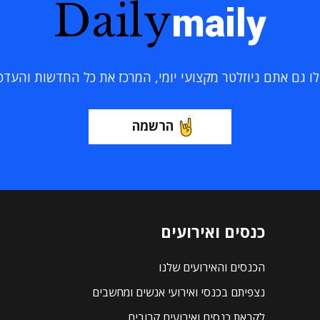
Daily
maily
 גם אתם ניוזלטר מקצועי יומי, המרכז את כל החדשות והעדכוני
הרשמה
כנסים ואירועים
הכנסים והאירועים שלנו
נצפיתם בכנסי ואירועי אנשים ומחשבים
לקראת כנסים ואירועים קרובים