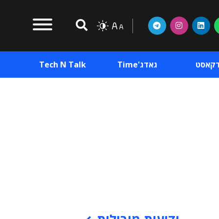
דקאסט
גאדג'Time
Tech N Talk
וכן פרסומי
תוכן פרסומי
וכן פרסומי