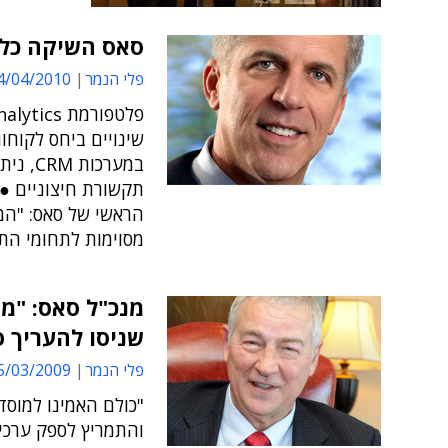
סאס השיקה כלי
פלי הנמר
/04/2010 17:42
שינויים ביחס לקוחות
במערכו
תקשורת חיצוניים ● ג
הראשי של סאס: "ה
מסוימות לתחומי הת
מנכ"ל סאס: "מ
שניסו להעריך ס
פלי הנמר
/03/2009 16:38
"כולם האמינו למוסד
והתמריץ לספק ערכים