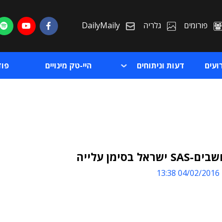
פורומים
גלריה
DailyMaily
ועים
דעות וניתוחים
היי-טק מינויים
פו
ראל בסימן עלייה
04/02/2016 13:38
ת
ת