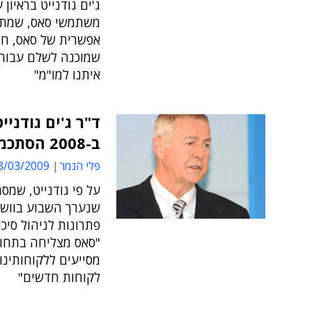
ג'ים גודנייט בראיו
משתמשי סאס, שמתקי
אפשרית של סאס, חו
איתנו למו"מ"
ד"ר ג'ים גודני
ב-2008 הסתכמו ביותר מ-2.2 מיליארד דולרים"
פלי הנמר
/03/2009 18:48
על פי גודנייט, שמ
שנערך השבוע בוושינ
"סאס מצליחה בתחומי
מסייעים ללקוחותינו
לקוחות חדשים"