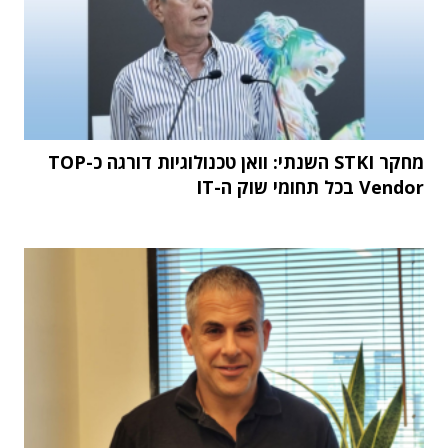
מחקר STKI השנתי: וואן טכנולוגיות דורגה כ-TOP
Vendor בכל תחומי שוק ה-IT