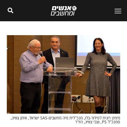
מימין: רונית לפידור-בלו, מנכ"לית מיה מחשבים-SAS ישראל, איתן צווייג,
סמנכ"ל PS, וצבי צווייג, היו"ר