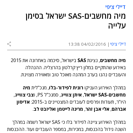
דיילי ציפי
מיה מחשבים-SAS ישראל בסימן
עלייה
דיילי ציפי
04/02/2016 13:38
מיה מחשבים
, נציגת
SAS
בישראל, סיכמה באחרונה את 2015
באירוע שהתקיים במלון ריץ קרלטון בהרצליה. ההנהלה
והעובדים נהנו בערב המהנה מאוכל טוב ומאווירה מצוינת.
במהלך האירוע העניקו
רונית לפידור-בלו
, מנכ"לית
מיה
מחשבים-SAS ישראל
,
איתן צווייג
, סמנכ"ל PS, ו
צבי צווייג
,
היו"ר, תעודות ופרסים לעובדים המצטיינים ב-2015:
אדיסון
אברהם
,
אלי אבן זהר
,
מרינה לייטמן
ו
אליזבט לב
.
במהלך האירוע ציינה לפידור בלו כי SAS ישראל רשמה במהלך
השנה גידול בהכנסות, במכירות, במספר העובדים ועוד. ההכנסות