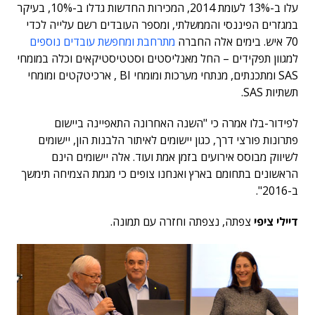
עלו ב-13% לעומת 2014, המכירות החדשות גדלו ב-10%, בעיקר
במגזרים הפיננסי והממשלתי, ומספר העובדים רשם עלייה לכדי
70 איש. בימים אלה החברה
מתרחבת ומחפשת עובדים נוספים
למגוון תפקידים – החל מאנליסטים וסטטיסטיקאים וכלה במומחי
SAS ומתכנתים, מנתחי מערכות ומומחי BI , ארכיטקטים ומומחי
תשתיות SAS.
לפידור-בלו אמרה כי "השנה האחרונה התאפיינה ביישום
פתרונות פורצי דרך, כגון יישומים לאיתור הלבנות הון, יישומים
לשיווק מבוסס אירועים בזמן אמת ועוד. אלה יישומים הינם
הראשונים בתחומם בארץ ואנחנו צופים כי מגמת הצמיחה תימשך
ב-2016".
דיילי ציפי
צפתה, נצפתה וחזרה עם תמונה.