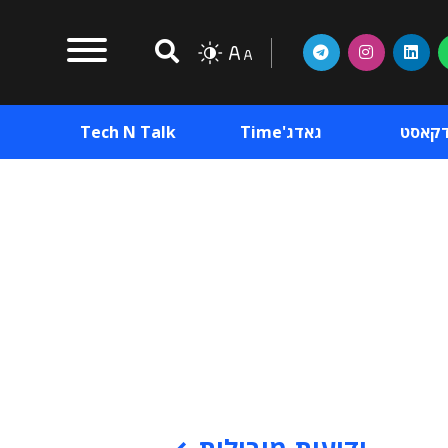
דקאסט
גאדג'Time
Tech N Talk
וכן פרסומי
תוכן פרסומי
וכן פרסומי