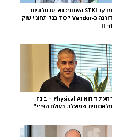
מחקר STKI השנתי: וואן טכנולוגיות
דורגה כ-TOP Vendor בכל תחומי שוק
ה-IT
"העתיד הוא Physical AI – בינה
מלאכותית שפועלת בעולם הפיזי"