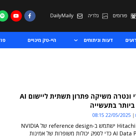
פורומים
גלריה
DailyMaily
ועים
דעות וניתוחים
היי-טק מינויים
פו
היטאצ'י ונטרה משיקה פתרון תשתית ליישום AI
ביותר בתעשייה
ת
22/05/2025 08:15
ת
פתרון Hitachi iQ ישתמש ב-reference design של NVIDIA
AI Data Platform כדי לספק יכולות משופרות של אמינות