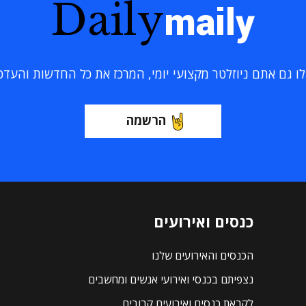
Daily
maily
 גם אתם ניוזלטר מקצועי יומי, המרכז את כל החדשות והעדכוני
הרשמה
כנסים ואירועים
הכנסים והאירועים שלנו
נצפיתם בכנסי ואירועי אנשים ומחשבים
לקראת כנסים ואירועים קרובים