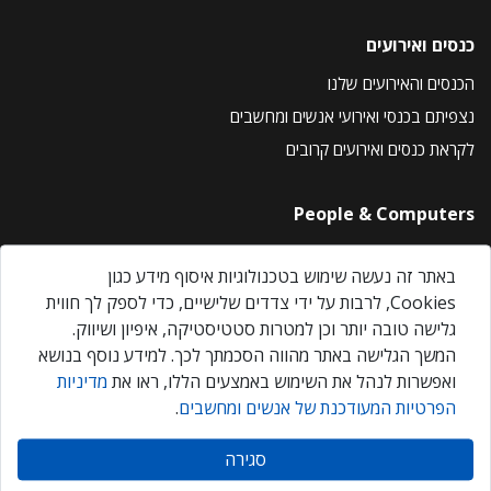
כנסים ואירועים
הכנסים והאירועים שלנו
נצפיתם בכנסי ואירועי אנשים ומחשבים
לקראת כנסים ואירועים קרובים
People & Computers
About Us
באתר זה נעשה שימוש בטכנולוגיות איסוף מידע כגון
Privacy Policy
Cookies, לרבות על ידי צדדים שלישיים, כדי לספק לך חווית
Contact Us
גלישה טובה יותר וכן למטרות סטטיסטיקה, איפיון ושיווק.
Our Events
המשך הגלישה באתר מהווה הסכמתך לכך. למידע נוסף בנושא
ואפשרות לנהל את השימוש באמצעים הללו, ראו את
מדיניות
הפרטיות המעודכנת של אנשים ומחשבים
.
אנשים ומחשבים © 2026 – כל הזכויות שמורות
סגירה
Created by