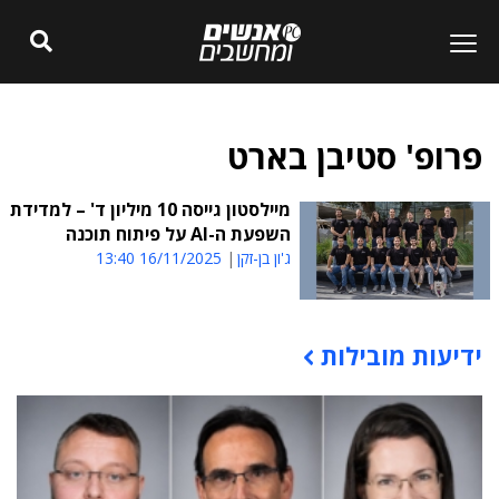
פרופ' סטיבן בארט
מיילסטון גייסה 10 מיליון ד' – למדידת
השפעת ה-AI על פיתוח תוכנה
ג'ון בן-זקן
16/11/2025 13:40
ידיעות מובילות
תוכן פרסומי