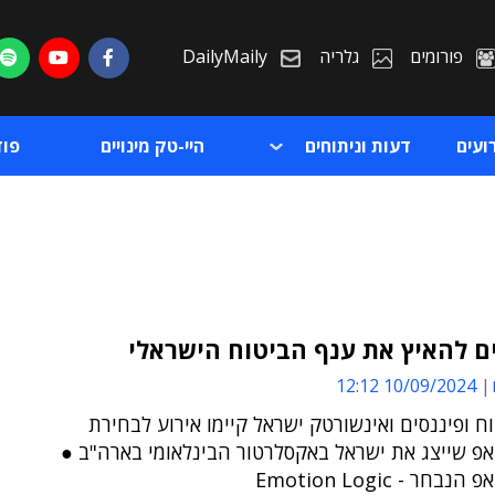
פורומים
גלריה
DailyMaily
ועים
דעות וניתוחים
היי-טק מינויים
פו
ם להאיץ את ענף הביטוח הישראלי
10/09/2024 12:12
ת
ח ופיננסים ואינשורטק ישראל קיימו אירוע לבחירת
ת
פ שייצג את ישראל באקסלרטור הבינלאומי בארה"ב ●
ר - Emotion Logic