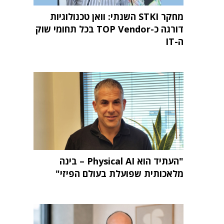
מחקר STKI השנתי: וואן טכנולוגיות
דורגה כ-TOP Vendor בכל תחומי שוק
ה-IT
"העתיד הוא Physical AI – בינה
מלאכותית שפועלת בעולם הפיזי"