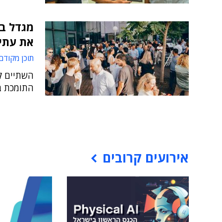
מגדל בי
את עתי
תוכן מקודם
השתיים ק
התומכת ב
אירועים קרובים