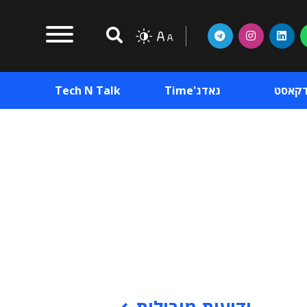
דקאסט
גאדג'Time
Tech N Talk
וכן פרסומי
תוכן פרסומי
וכן פרסומי