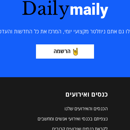
Daily
maily
 גם אתם ניוזלטר מקצועי יומי, המרכז את כל החדשות והעדכוני
הרשמה
כנסים ואירועים
הכנסים והאירועים שלנו
נצפיתם בכנסי ואירועי אנשים ומחשבים
לקראת כנסים ואירועים קרובים