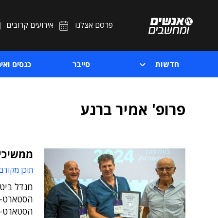
פרסם אצלנו
אירועים קרובים
חדשות
סייבר
כנסים ואיר
פרופ' אמיר ברנע
ממשיכי
תוכן מקודם
מגדל ביטו
הסטארט-א
הסטארט-אפ הנבח